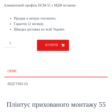
Алюмінієвий профіль ПСМ-55 з МДФ вставою.
Продаж в метрах погонних;
Гарантія 12 місяців;
Швидка доставка по всій Україні.
Плінтус
КУПИТИ
55
мм
з
МДФ
вставкой
ОПИС
кількість
ВІДГУКИ (0)
Плінтус прихованого монтажу 55