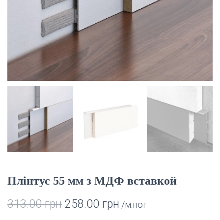
Ю
Плінтус 55 мм з МДФ вставкой
313.00
грн
258.00
грн
/м.пог