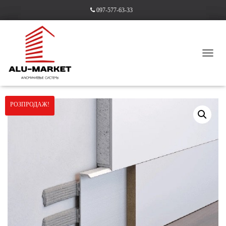
097-577-63-33
П
Е
Головна
/
Без категорії
/ Плінтус 55 мм з МДФ вставкой
Р
Е
М
РОЗПРОДАЖ!
К
Н
У
Т
И
Н
А
В
І
Г
А
Ц
І