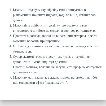
Ідеальний під будь-яку обробку стін і вписується в
різноманітні покриття підлоги, будь то вініл, ламінат або
дошка.
Можливість здійснити підсвітку, що дозволить вам
використовувати його на сходах, в коридорах і санвузлах.
Простота в догляді, зовсім не вибагливий матеріал, досить
очистити вологим прибиранням.
Стійкість до зовнішніх факторів, таких як перепад вологи і
температури.
Супер економія місця, відсутність кутів, виступів і як
доповнення – меблі впритул до стіни.
Простий монтаж, головне не забути, ч то профіль монтується
до зведення стін.
Можливо монтувати як з декоративною вставкою так і без
неї, створюючи ефект “парящих стін”.