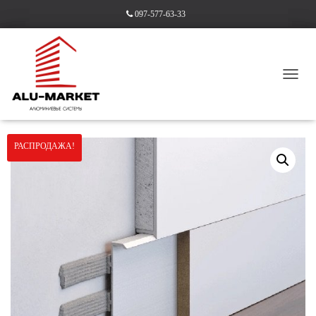
097-577-63-33
П
Е
Главная
/
Без категорії
/ Плинтус 55 мм с МДФ вставкой
Р
Е
К
РАСПРОДАЖА!
Л
Ю
Ч
И
Т
Ь
Н
А
В
И
Г
А
Ц