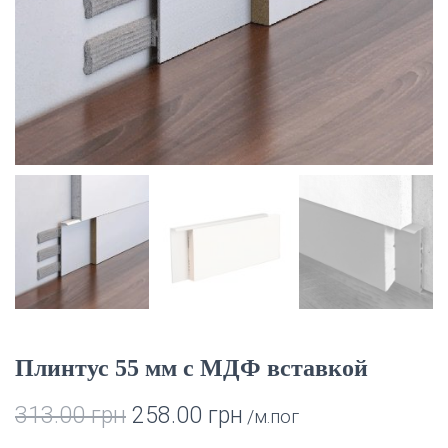
И
Ю
Плинтус 55 мм с МДФ вставкой
313.00
грн
258.00
грн
/м.пог