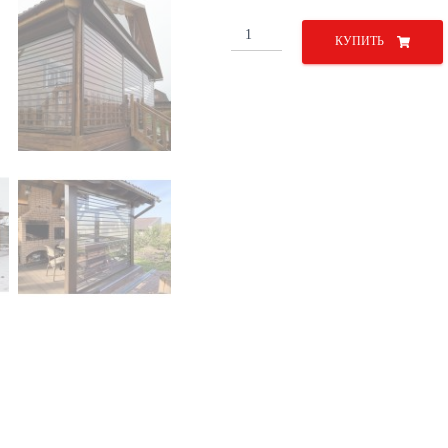
Количество
КУПИТЬ
товара
Прозрачные
роллеты
3000х2000
мм
механические