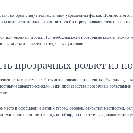
отки, которые станут великолепным украшением фасада. Помимо этого, 
и можно использовать и для того, чтобы отрегулировать степень освещ
ой или оконный проем. При необходимости прозрачные ролеты можно уст
нию комнаты и выделению отдельных участков.
ть прозрачных роллет из п
 решение, которое может быть использовано в различных объектах недв
ностными характеристиками. При производстве прозрачных рольставней
угие.
ое место в оформлении летних террас, беседок, открытых местностей, ба
рин магазинов: они не заграждают обзор, но при этом защищают торгову