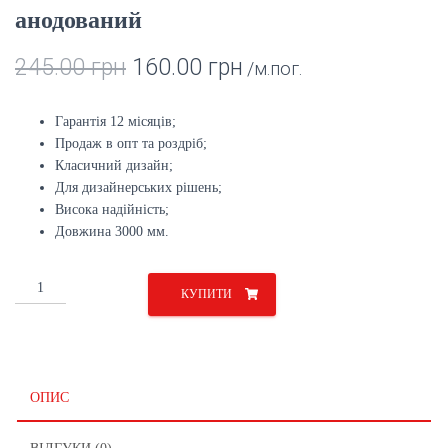
анодований
245.00
грн
160.00
грн
/м.пог.
Гарантія 12 місяців;
Продаж в опт та роздріб;
Класичний дизайн;
Для дизайнерських рішень;
Висока надійність;
Довжина 3000 мм.
Алюмінієвий
КУПИТИ
плінтус
60
мм
анодований
кількість
ОПИС