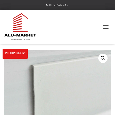
097-577-63-33
П
Е
Головна
/
Плінтус алюмінієвий
/ Алюмінієвий плінтус 60 мм анодований
Р
Е
М
РОЗПРОДАЖ!
К
Н
У
Т
И
Н
А
В
І
Г
А
Ц
І