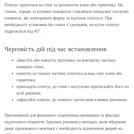
Плінтус кріпиться на стіні за допомогою клею або герметика. На
стиках, торцях та кутових поворотах ставляться спеціальні сполучні
елементи, які повторюють форму та відтінок плінтуса. При
необхідності установки без таких з’єднувачів, на кутах плінтус
підрізається під 45°.
Черговість дій під час встановлення
зачистіть або нанесіть ґрунтовку на контактну частину
поверхні стіни;
нанесіть на тильну частину плінтуса кілька смуг клею або
герметика;
прикладіть плінтус до стіни і поступово притискайте його по
всій довжині;
зафіксуйте плінтус до повного застигання клеючої речовини.
Призначений для фінішного оздоблення приміщень та фіксації
підлогового покриття. Ідеальне рішення у випадку, коли вбудовані
двері прихованого монтажу є необхідність відчинення дверей на