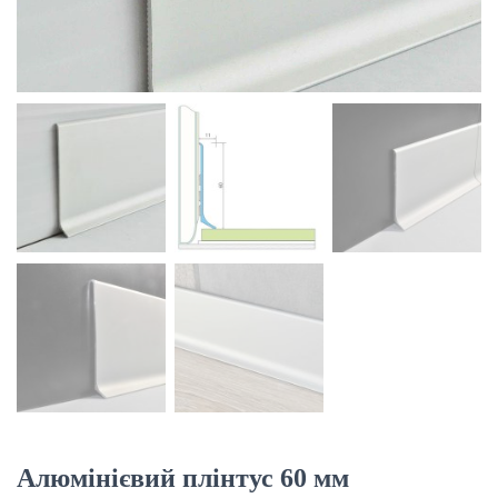
Ю
Алюмінієвий плінтус 60 мм