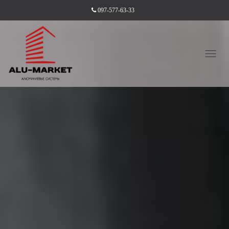
097-577-63-33
П
Е
Р
Е
М
К
Н
У
Т
И
Н
А
В
І
Г
А
Ц
І