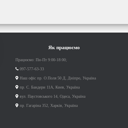
Як працюємо
Працюємо: Пн-Пт 9:00-18:00;
097-577-63-33
Наш офіс пр. О.Поля 50 Д, Дніпро, Україна
пр. С. Бандери 11А, Киев, Україна
вул. Паустовського 14, Одеса, Україна
пр. Гагаріна 352, Харків, Україна