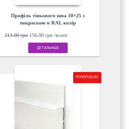
Профіль тіньового шва 10×25 з
покраскою в RAL колір
213.00
грн
156.00
грн
/м.пог
ДЕТАЛЬНІШЕ
РОЗПРОДАЖ!