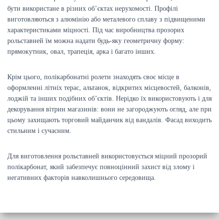
бути використане в різних об’єктах нерухомості. Профілі
виготовляються з алюмінію або металевого сплаву з підвищеними
характеристиками міцності. Під час виробництва прозорих
рольставней їм можна надати будь-яку геометричну форму:
прямокутник, овал, трапеція, арка і багато інших.
Крім цього, полікарбонатні ролети знаходять своє місце в
оформленні літніх терас, альтанок, відкритих місцевостей, балконів,
лоджій та інших подібних об’єктів. Нерідко їх використовують і для
декорування вітрин магазинів: вони не загороджують огляд, але при
цьому захищають торговий майданчик від вандалів. Фасад виходить
стильним і сучасним.
Для виготовлення рольставней використовується міцний прозорий
полікарбонат, який забезпечує повноцінний захист від злому і
негативних факторів навколишнього середовища.