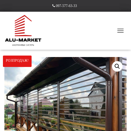
097-577-63-33
П
Е
Головна
/
Ролети прозорі
/ Прозорі ролети 2000х2000 мм механічні
Р
Е
М
РОЗПРОДАЖ!
К
Н
У
Т
И
Н
А
В
І
Г
А
Ц
І