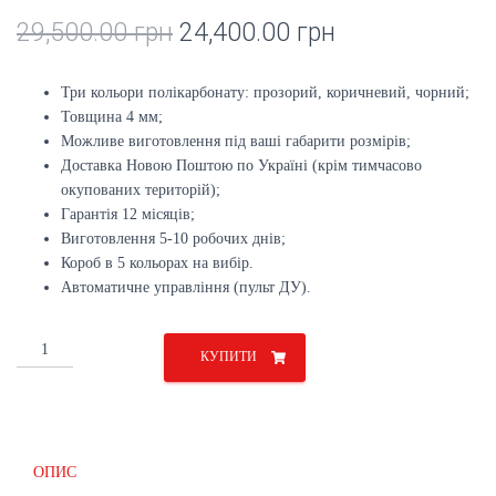
29,500.00
грн
24,400.00
грн
Три кольори полікарбонату: прозорий, коричневий, чорний;
Товщина 4 мм;
Можливе виготовлення під ваші габарити розмірів;
Доставка Новою Поштою по Україні (крім тимчасово
окупованих територій);
Гарантія 12 місяців;
Виготовлення 5-10 робочих днів;
Короб в 5 кольорах на вибір.
Автоматичне управління (пульт ДУ).
Прозорі
КУПИТИ
ролети
2000х2000
мм
механічні
кількість
ОПИС