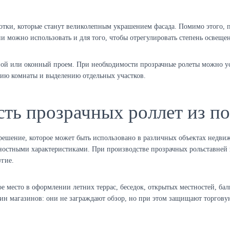
отки, которые станут великолепным украшением фасада. Помимо этого, 
и можно использовать и для того, чтобы отрегулировать степень освещ
ой или оконный проем. При необходимости прозрачные ролеты можно уст
нию комнаты и выделению отдельных участков.
ть прозрачных роллет из п
 решение, которое может быть использовано в различных объектах недв
ностными характеристиками. При производстве прозрачных рольставней
угие.
ое место в оформлении летних террас, беседок, открытых местностей, ба
рин магазинов: они не заграждают обзор, но при этом защищают торгову