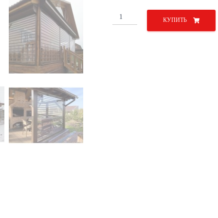
Количество
КУПИТЬ
товара
Прозрачные
роллеты
3500х2500
мм
механические