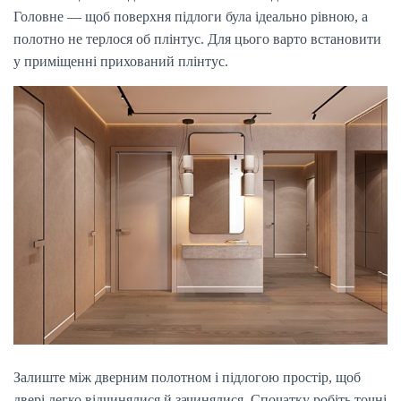
Головне — щоб поверхня підлоги була ідеально рівною, а
полотно не терлося об плінтус. Для цього варто встановити
у приміщенні прихований плінтус.
Залиште між дверним полотном і підлогою простір, щоб
двері легко відчинялися й зачинялися. Спочатку робіть точні