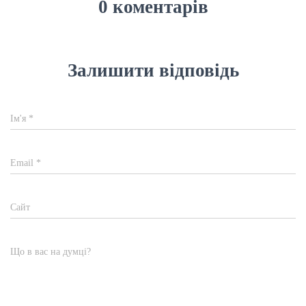
0 коментарів
Залишити відповідь
Ім'я
*
Email
*
Сайт
Що в вас на думці?