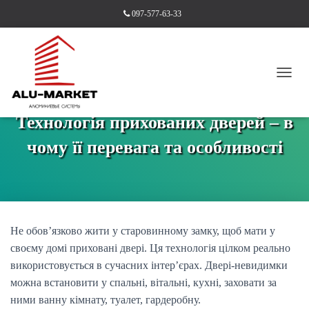
097-577-63-33
П
Е
Р
Технологія прихованих дверей – в
Е
М
чому її перевага та особливості
К
Н
У
Т
И
Н
А
Не обов’язково жити у старовинному замку, щоб мати у
В
своєму домі приховані двері. Ця технологія цілком реально
І
використовується в сучасних інтер’єрах. Двері-невидимки
Г
А
можна встановити у спальні, вітальні, кухні, заховати за
Ц
ними ванну кімнату, туалет, гардеробну.
І