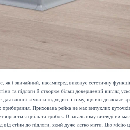
с, як і звичайний, насамперед виконує естетичну функц
стіни та підлоги й створює більш довершений вигляд усьо
 для ванної кімнати підходить і тому, що він дозволяє 
 прибирання. Прихована рейка не має випуклих куточків
 утворюється цвіль та грибок. В загальному вигляді ви ма
 від стіни до підлоги, який дуже легко мити. Цю місію 