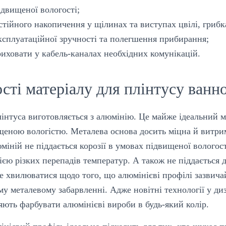
ідвищеної вологості;
тійного накопичення у щілинах та виступах цвілі, грибка
сплуатаційної зручності та полегшення прибирання;
иховати у кабель-каналах необхідних комунікацій.
сті матеріалу для плінтусу ванно
інтуса виготовляється з алюмінію. Це майже ідеальний м
щеною вологістю. Металева основа досить міцна й витрим
іній не піддається корозії в умовах підвищеної вологост
ією різких перепадів температур. А також не піддається ді
е хвилюватися щодо того, що алюмінієві профілі зазвича
у металевому забарвленні. Адже новітні технології у диз
яють фарбувати алюмінієві вироби в будь-який колір.