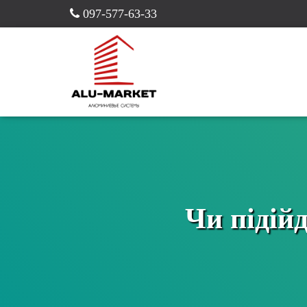
097-577-63-33
Чи підій