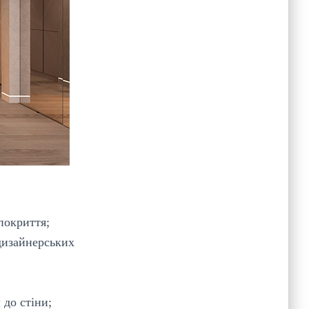
покриття;
дизайнерських
 до стіни;