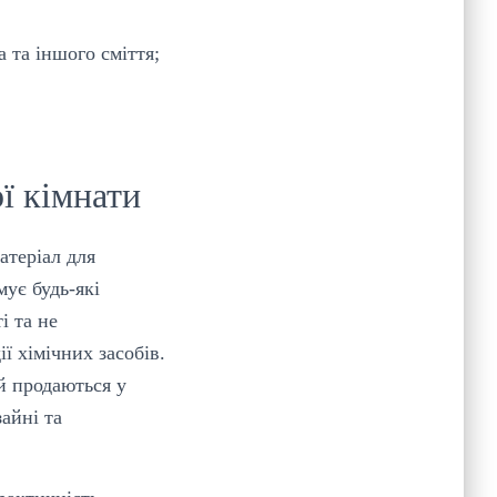
 та іншого сміття;
ї кімнати
атеріал для
ує будь-які
і та не
ї хімічних засобів.
й продаються у
айні та