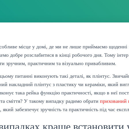
обливе місце у домі, де ми не лише приймаємо щоденні г
емо добре розслабитися в кінці робочого дня. Тому інтер
ти зручним, практичним та візуально привабливим.
цьому питанні виконують такі деталі, як плінтус. Звича
ий накладний плінтус з пластику чи кераміки, який виг
иконує така рейка функцію практичності, якщо в неї пос
 та сміття? У такому випадку радимо обрати
прихований 
, який забезпечує зручність та практичність під час експл
випадках краще встановити 