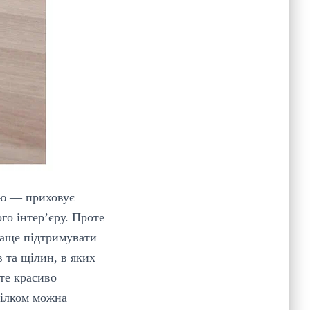
ію — приховує
го інтер’єру. Проте
краще підтримувати
 та щілин, в яких
єте красиво
цілком можна