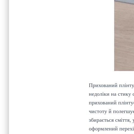
Прихований плінту
недоліки на стику 
прихований плінтус
чистоту й полегшує
збирається сміття,
оформлений перехід