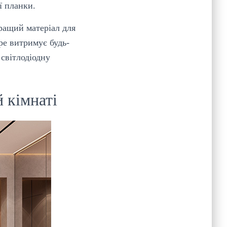
ї планки.
ращий матеріал для
ре витримує будь-
 світлодіодну
 кімнаті