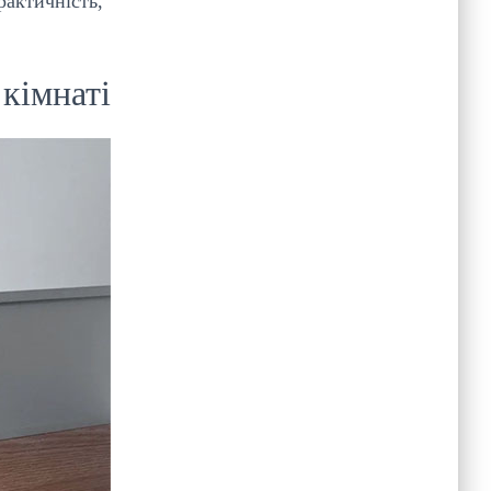
рактичність,
кімнаті