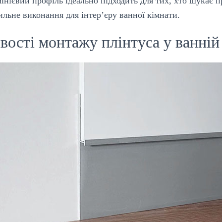
нієвий профіль ідеально підходить для тих, хто шукає п
тильне виконання для інтер’єру ванної кімнати.
вості монтажу плінтуса у ванній 