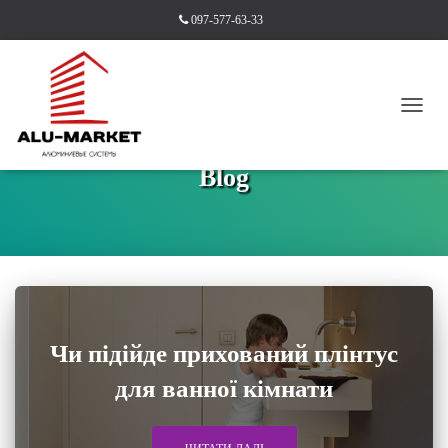
097-577-63-33
ПЕРЕ
НАВІ
Blog
Чи підійде прихований плінтус
для ванної кімнати