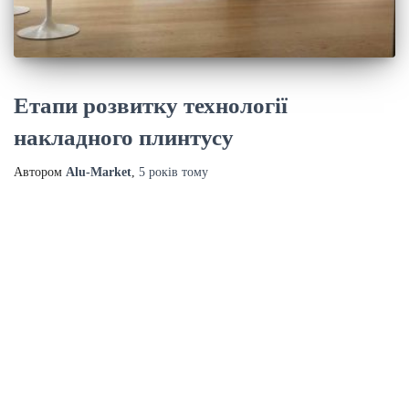
Етапи розвитку технології
накладного плинтусу
Автором
Alu-Market
,
5 років
тому
Зв'язатися з нами
Ваше ім'я